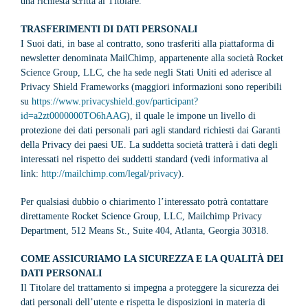
una richiesta scritta al Titolare.
TRASFERIMENTI DI DATI PERSONALI
I Suoi dati, in base al contratto, sono trasferiti alla piattaforma di
newsletter denominata MailChimp, appartenente alla società Rocket
Science Group, LLC, che ha sede negli Stati Uniti ed aderisce al
Privacy Shield Frameworks (maggiori informazioni sono reperibili
su
https://www.privacyshield.gov/participant?
id=a2zt0000000TO6hAAG
), il quale le impone un livello di
protezione dei dati personali pari agli standard richiesti dai Garanti
della Privacy dei paesi UE. La suddetta società tratterà i dati degli
interessati nel rispetto dei suddetti standard (vedi informativa al
link:
http://mailchimp.com/legal/privacy
).
Per qualsiasi dubbio o chiarimento l’interessato potrà contattare
direttamente Rocket Science Group, LLC, Mailchimp Privacy
Department, 512 Means St., Suite 404, Atlanta, Georgia 30318.
COME ASSICURIAMO LA SICUREZZA E LA QUALITÀ DEI
DATI PERSONALI
Il Titolare del trattamento si impegna a proteggere la sicurezza dei
dati personali dell’utente e rispetta le disposizioni in materia di