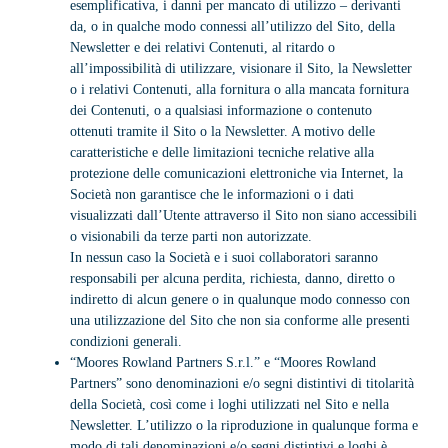
esemplificativa, i danni per mancato di utilizzo – derivanti
da, o in qualche modo connessi all’utilizzo del Sito, della
Newsletter e dei relativi Contenuti, al ritardo o
all’impossibilità di utilizzare, visionare il Sito, la Newsletter
o i relativi Contenuti, alla fornitura o alla mancata fornitura
dei Contenuti, o a qualsiasi informazione o contenuto
ottenuti tramite il Sito o la Newsletter. A motivo delle
caratteristiche e delle limitazioni tecniche relative alla
protezione delle comunicazioni elettroniche via Internet, la
Società non garantisce che le informazioni o i dati
visualizzati dall’Utente attraverso il Sito non siano accessibili
o visionabili da terze parti non autorizzate.
In nessun caso la Società e i suoi collaboratori saranno
responsabili per alcuna perdita, richiesta, danno, diretto o
indiretto di alcun genere o in qualunque modo connesso con
una utilizzazione del Sito che non sia conforme alle presenti
condizioni generali.
“Moores Rowland Partners S.r.l.” e “Moores Rowland
Partners” sono denominazioni e/o segni distintivi di titolarità
della Società, così come i loghi utilizzati nel Sito e nella
Newsletter. L’utilizzo o la riproduzione in qualunque forma e
modo di tali denominazioni e/o segni distintivi e loghi è