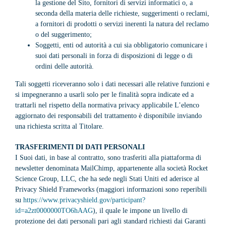
la gestione del Sito, fornitori di servizi informatici o, a
seconda della materia delle richieste, suggerimenti o reclami,
a fornitori di prodotti o servizi inerenti la natura del reclamo
o del suggerimento;
Soggetti, enti od autorità a cui sia obbligatorio comunicare i
suoi dati personali in forza di disposizioni di legge o di
ordini delle autorità.
Tali soggetti riceveranno solo i dati necessari alle relative funzioni e
si impegneranno a usarli solo per le finalità sopra indicate ed a
trattarli nel rispetto della normativa privacy applicabile L’elenco
aggiornato dei responsabili del trattamento è disponibile inviando
una richiesta scritta al Titolare.
TRASFERIMENTI DI DATI PERSONALI
I Suoi dati, in base al contratto, sono trasferiti alla piattaforma di
newsletter denominata MailChimp, appartenente alla società Rocket
Science Group, LLC, che ha sede negli Stati Uniti ed aderisce al
Privacy Shield Frameworks (maggiori informazioni sono reperibili
su
https://www.privacyshield.gov/participant?
id=a2zt0000000TO6hAAG
), il quale le impone un livello di
protezione dei dati personali pari agli standard richiesti dai Garanti