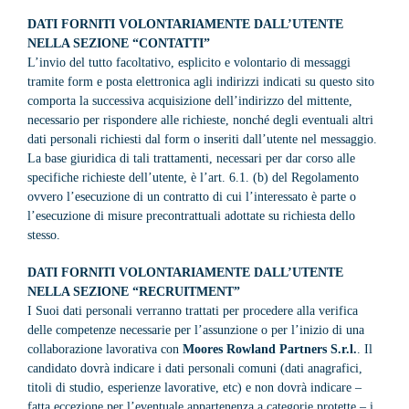
DATI FORNITI VOLONTARIAMENTE DALL’UTENTE
NELLA SEZIONE “CONTATTI”
L’invio del tutto facoltativo, esplicito e volontario di messaggi
tramite form e posta elettronica agli indirizzi indicati su questo sito
comporta la successiva acquisizione dell’indirizzo del mittente,
necessario per rispondere alle richieste, nonché degli eventuali altri
dati personali richiesti dal form o inseriti dall’utente nel messaggio.
La base giuridica di tali trattamenti, necessari per dar corso alle
specifiche richieste dell’utente, è l’art. 6.1. (b) del Regolamento
ovvero l’esecuzione di un contratto di cui l’interessato è parte o
l’esecuzione di misure precontrattuali adottate su richiesta dello
stesso.
DATI FORNITI VOLONTARIAMENTE DALL’UTENTE
NELLA SEZIONE “RECRUITMENT”
I Suoi dati personali verranno trattati per procedere alla verifica
delle competenze necessarie per l’assunzione o per l’inizio di una
collaborazione lavorativa con
Moores Rowland Partners S.r.l.
. Il
candidato dovrà indicare i dati personali comuni (dati anagrafici,
titoli di studio, esperienze lavorative, etc) e non dovrà indicare –
fatta eccezione per l’eventuale appartenenza a categorie protette – i