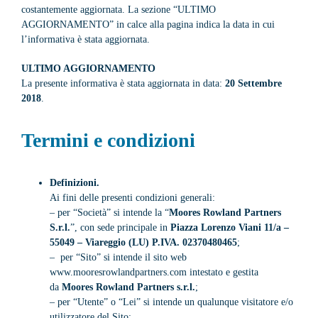
costantemente aggiornata. La sezione “ULTIMO
AGGIORNAMENTO” in calce alla pagina indica la data in cui
l’informativa è stata aggiornata.
ULTIMO AGGIORNAMENTO
La presente informativa è stata aggiornata in data:
20 Settembre
2018
.
Termini e condizioni
Definizioni.
Ai fini delle presenti condizioni generali:
– per “Società” si intende la “
Moores Rowland Partners
S.r.l.
”, con sede principale in
Piazza Lorenzo Viani 11/a –
55049 – Viareggio (LU) P.IVA. 02370480465
;
– per “Sito” si intende il sito web
www.mooresrowlandpartners.com intestato e gestita
da
Moores Rowland Partners s.r.l.
;
– per “Utente” o “Lei” si intende un qualunque visitatore e/o
utilizzatore del Sito;