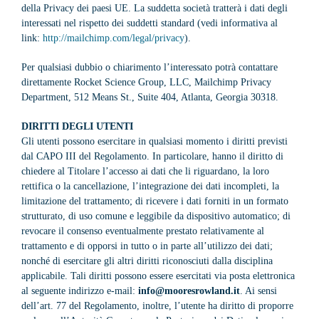
della Privacy dei paesi UE. La suddetta società tratterà i dati degli
interessati nel rispetto dei suddetti standard (vedi informativa al
link:
http://mailchimp.com/legal/privacy
).
Per qualsiasi dubbio o chiarimento l’interessato potrà contattare
direttamente Rocket Science Group, LLC, Mailchimp Privacy
Department, 512 Means St., Suite 404, Atlanta, Georgia 30318.
DIRITTI DEGLI UTENTI
Gli utenti possono esercitare in qualsiasi momento i diritti previsti
dal CAPO III del Regolamento. In particolare, hanno il diritto di
chiedere al Titolare l’accesso ai dati che li riguardano, la loro
rettifica o la cancellazione, l’integrazione dei dati incompleti, la
limitazione del trattamento; di ricevere i dati forniti in un formato
strutturato, di uso comune e leggibile da dispositivo automatico; di
revocare il consenso eventualmente prestato relativamente al
trattamento e di opporsi in tutto o in parte all’utilizzo dei dati;
nonché di esercitare gli altri diritti riconosciuti dalla disciplina
applicabile. Tali diritti possono essere esercitati via posta elettronica
al seguente indirizzo e-mail:
info@mooresrowland.it
. Ai sensi
dell’art. 77 del Regolamento, inoltre, l’utente ha diritto di proporre