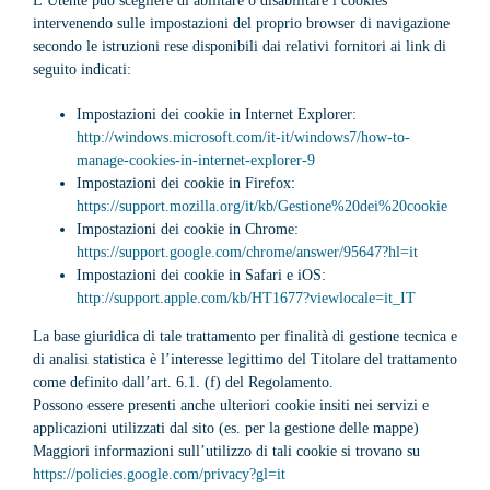
L’Utente può scegliere di abilitare o disabilitare i cookies
intervenendo sulle impostazioni del proprio browser di navigazione
secondo le istruzioni rese disponibili dai relativi fornitori ai link di
seguito indicati:
Impostazioni dei cookie in Internet Explorer:
http://windows.microsoft.com/it-it/windows7/how-to-
manage-cookies-in-internet-explorer-9
Impostazioni dei cookie in Firefox:
https://support.mozilla.org/it/kb/Gestione%20dei%20cookie
Impostazioni dei cookie in Chrome:
https://support.google.com/chrome/answer/95647?hl=it
Impostazioni dei cookie in Safari e iOS:
http://support.apple.com/kb/HT1677?viewlocale=it_IT
La base giuridica di tale trattamento per finalità di gestione tecnica e
di analisi statistica è l’interesse legittimo del Titolare del trattamento
come definito dall’art. 6.1. (f) del Regolamento.
Possono essere presenti anche ulteriori cookie insiti nei servizi e
applicazioni utilizzati dal sito (es. per la gestione delle mappe)
Maggiori informazioni sull’utilizzo di tali cookie si trovano su
https://policies.google.com/privacy?gl=it